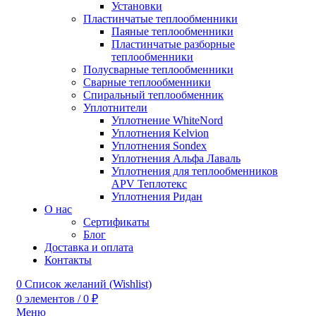
Установки
Пластинчатые теплообменники
Паяные теплообменники
Пластинчатые разборные
теплообменники
Полусварные теплообменники
Сварные теплообменники
Спиральный теплообменник
Уплотнители
Уплотнение WhiteNord
Уплотнения Kelvion
Уплотнения Sondex
Уплотнения Альфа Лаваль
Уплотнения для теплообменников
APV Теплотекс
Уплотнения Ридан
О нас
Сертификаты
Блог
Доставка и оплата
Контакты
0
Список желаний (Wishlist)
0
элементов
/
0
₽
Меню