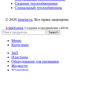
Сварные теплообменники
Спиральный теплообменник
© 2026
lamelar.ru
. Все права защищены
-SeoУслуга
. Создание и продвижение сайтов.
X
Search
Меню
Категории
ЗиП
Пластины
Оборудование для промывки
Жидкости
Установки
Пластинчатые теплообменники
Паяные теплообменники
Пластинчатые разборные теплообменники
Полусварные теплообменники
Сварные теплообменники
Спиральный теплообменник
Главная