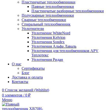
Пластинчатые теплообменники
Паяные теплообменники
Пластинчатые разборные теплообменники
Полусварные теплообменники
Сварные теплообменники
Спиральный теплообменник
Уплотнители
Уплотнение WhiteNord
Уплотнения Kelvion
Уплотнения Sondex
Уплотнения Альфа Лаваль
Уплотнения для теплообменников APV
Теплотекс
Уплотнения Ридан
О нас
Сертификаты
Блог
Доставка и оплата
Контакты
0
Список желаний (Wishlist)
0
элементов
/
0
₽
Меню