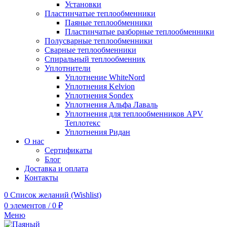
Установки
Пластинчатые теплообменники
Паяные теплообменники
Пластинчатые разборные теплообменники
Полусварные теплообменники
Сварные теплообменники
Спиральный теплообменник
Уплотнители
Уплотнение WhiteNord
Уплотнения Kelvion
Уплотнения Sondex
Уплотнения Альфа Лаваль
Уплотнения для теплообменников APV
Теплотекс
Уплотнения Ридан
О нас
Сертификаты
Блог
Доставка и оплата
Контакты
0
Список желаний (Wishlist)
0
элементов
/
0
₽
Меню