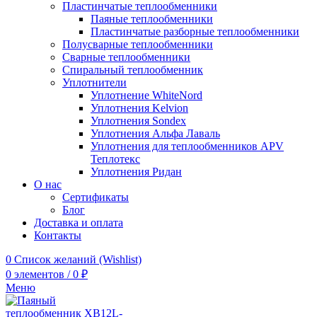
Пластинчатые теплообменники
Паяные теплообменники
Пластинчатые разборные теплообменники
Полусварные теплообменники
Сварные теплообменники
Спиральный теплообменник
Уплотнители
Уплотнение WhiteNord
Уплотнения Kelvion
Уплотнения Sondex
Уплотнения Альфа Лаваль
Уплотнения для теплообменников APV
Теплотекс
Уплотнения Ридан
О нас
Сертификаты
Блог
Доставка и оплата
Контакты
0
Список желаний (Wishlist)
0
элементов
/
0
₽
Меню