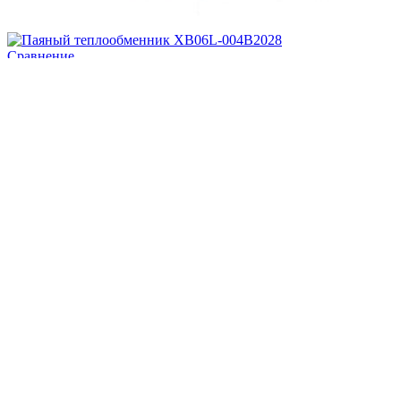
Сравнение
Добавить в Список желаний
Add to cart
Паяный теплообменник XB06L-004В2028
25,380
₽
Сравнение
Добавить в Список желаний
Подробнее
Паяный теплообменник SL 333-10
Цену уточняйте