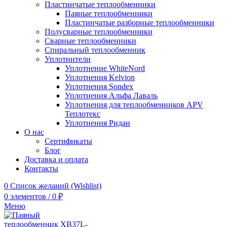
Пластинчатые теплообменники
Паяные теплообменники
Пластинчатые разборные теплообменники
Полусварные теплообменники
Сварные теплообменники
Спиральный теплообменник
Уплотнители
Уплотнение WhiteNord
Уплотнения Kelvion
Уплотнения Sondex
Уплотнения Альфа Лаваль
Уплотнения для теплообменников APV
Теплотекс
Уплотнения Ридан
О нас
Сертификаты
Блог
Доставка и оплата
Контакты
0
Список желаний (Wishlist)
0
элементов
/
0
₽
Меню