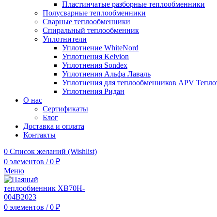
Пластинчатые разборные теплообменники
Полусварные теплообменники
Сварные теплообменники
Спиральный теплообменник
Уплотнители
Уплотнение WhiteNord
Уплотнения Kelvion
Уплотнения Sondex
Уплотнения Альфа Лаваль
Уплотнения для теплообменников APV Тепло
Уплотнения Ридан
О нас
Сертификаты
Блог
Доставка и оплата
Контакты
0
Список желаний (Wishlist)
0
элементов
/
0
₽
Меню
0
элементов
/
0
₽