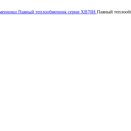
бменники
Паяный теплообменник серии XB70H
Паяный теплоо