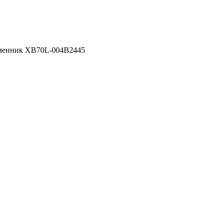
менник XB70L-004B2445