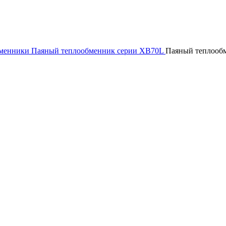
бменники
Паяный теплообменник серии XB70L
Паяный теплооб