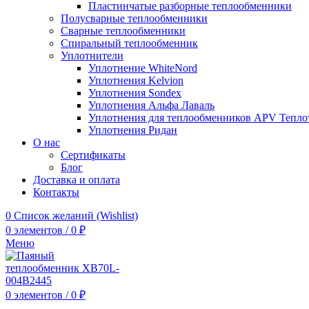
Пластинчатые разборные теплообменники
Полусварные теплообменники
Сварные теплообменники
Спиральный теплообменник
Уплотнители
Уплотнение WhiteNord
Уплотнения Kelvion
Уплотнения Sondex
Уплотнения Альфа Лаваль
Уплотнения для теплообменников APV Тепло
Уплотнения Ридан
О нас
Сертификаты
Блог
Доставка и оплата
Контакты
0
Список желаний (Wishlist)
0
элементов
/
0
₽
Меню
0
элементов
/
0
₽