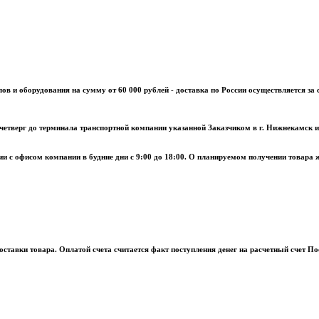
лов и оборудования на сумму от 60 000 рублей - доставка по России осуществляется з
четверг до терминала транспортной компании указанной Заказчиком в г. Нижнекамск
и с офисом компании в будние дни с 9:00 до 18:00. О планируемом получении товара
поставки товара. Оплатой счета считается факт поступления денег на расчетный счет П