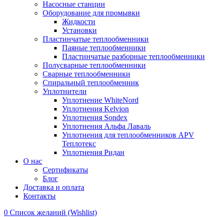
Насосные станции
Оборудование для промывки
Жидкости
Установки
Пластинчатые теплообменники
Паяные теплообменники
Пластинчатые разборные теплообменники
Полусварные теплообменники
Сварные теплообменники
Спиральный теплообменник
Уплотнители
Уплотнение WhiteNord
Уплотнения Kelvion
Уплотнения Sondex
Уплотнения Альфа Лаваль
Уплотнения для теплообменников APV
Теплотекс
Уплотнения Ридан
О нас
Сертификаты
Блог
Доставка и оплата
Контакты
0
Список желаний (Wishlist)