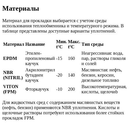
Материалы
Материал для прокладки выбирается с учетом среды
использования теплообменника и температурного режима. В
таблице представлены доступные варианты уплотнений.
Мин.
Макс.
Материал
Название
Тип среды
t°С
t°С
Этилен-
Неагрессивная: вода,
EPDM
пропиленовый
-15
160
пар, растворы гликоля
каучук
и солей
Акрилонитрил
Маслянистая: нефть,
NBR
бутадиен
-20
140
бензин, керосин,
(NITRIL)
каучук
дизельное топливо
VITON
Высокотемпературная,
Фторкаучук
-10
200
(FPM)
кислоты, щелочиb
Для жидкостных сред с содержанием маслянистых веществ
(нефть, бензин) применяются NBR уплотнения. Кислоты и
щелочные растворы потребуют использования более стойких
прокладок FPM.