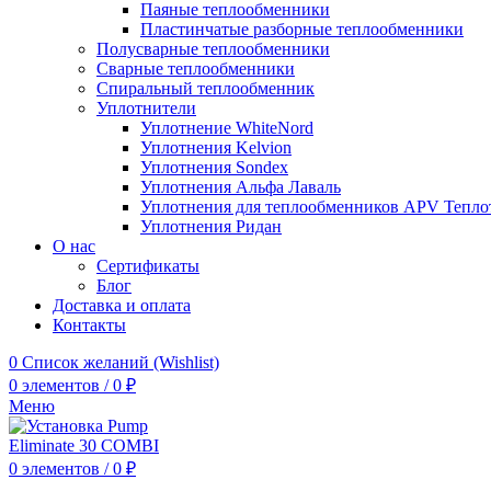
Паяные теплообменники
Пластинчатые разборные теплообменники
Полусварные теплообменники
Сварные теплообменники
Спиральный теплообменник
Уплотнители
Уплотнение WhiteNord
Уплотнения Kelvion
Уплотнения Sondex
Уплотнения Альфа Лаваль
Уплотнения для теплообменников APV Тепло
Уплотнения Ридан
О нас
Сертификаты
Блог
Доставка и оплата
Контакты
0
Список желаний (Wishlist)
0
элементов
/
0
₽
Меню
0
элементов
/
0
₽