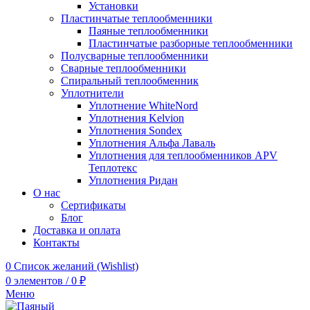
Установки
Пластинчатые теплообменники
Паяные теплообменники
Пластинчатые разборные теплообменники
Полусварные теплообменники
Сварные теплообменники
Спиральный теплообменник
Уплотнители
Уплотнение WhiteNord
Уплотнения Kelvion
Уплотнения Sondex
Уплотнения Альфа Лаваль
Уплотнения для теплообменников APV
Теплотекс
Уплотнения Ридан
О нас
Сертификаты
Блог
Доставка и оплата
Контакты
0
Список желаний (Wishlist)
0
элементов
/
0
₽
Меню