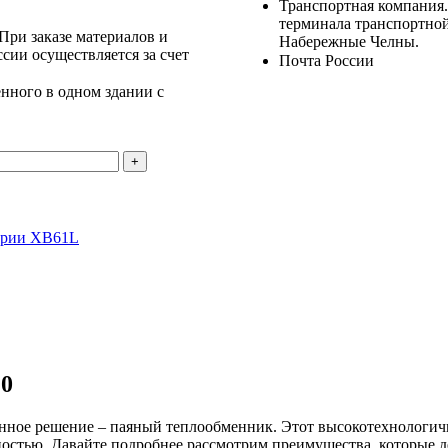
Транспортная компания.
терминала транспортной
 При заказе материалов и
Набережные Челны.
ссии осуществляется за счет
Почта России
нного в одном здании с
ерии XB61L
10
ное решение – паяный теплообменник. Этот высокотехнологич
ечностью. Давайте подробнее рассмотрим преимущества, которы