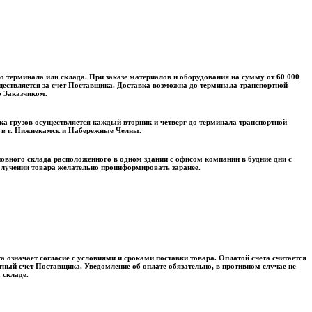
о терминала или склада. При заказе материалов и оборудования на сумму от 60 000
уществляется за счет Поставщика. Доставка возможна до терминала транспортной
о Заказчиком.
а грузов осуществляется каждый вторник и четверг до терминала транспортной
 в г. Нижнекамск и Набережные Челны.
овного склада расположенного в одном здании с офисом компании в будние дни с
олучении товара желательно проинформировать заранее.
а означает согласие с условиями и сроками поставки товара. Оплатой счета считается
тный счет Поставщика. Уведомление об оплате обязательно, в противном случае не
 складе.