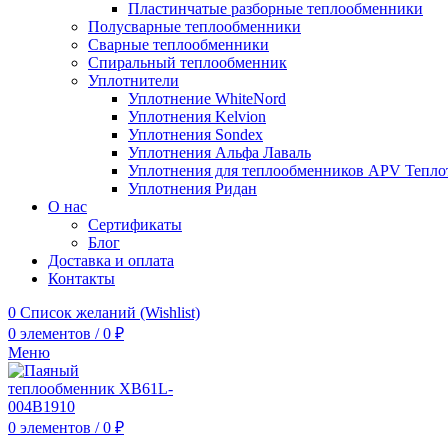
Пластинчатые разборные теплообменники
Полусварные теплообменники
Сварные теплообменники
Спиральный теплообменник
Уплотнители
Уплотнение WhiteNord
Уплотнения Kelvion
Уплотнения Sondex
Уплотнения Альфа Лаваль
Уплотнения для теплообменников APV Тепло
Уплотнения Ридан
О нас
Сертификаты
Блог
Доставка и оплата
Контакты
0
Список желаний (Wishlist)
0
элементов
/
0
₽
Меню
0
элементов
/
0
₽