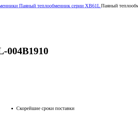
бменники
Паяный теплообменник серии XB61L
Паяный теплооб
L-004B1910
Скорейшие сроки поставки