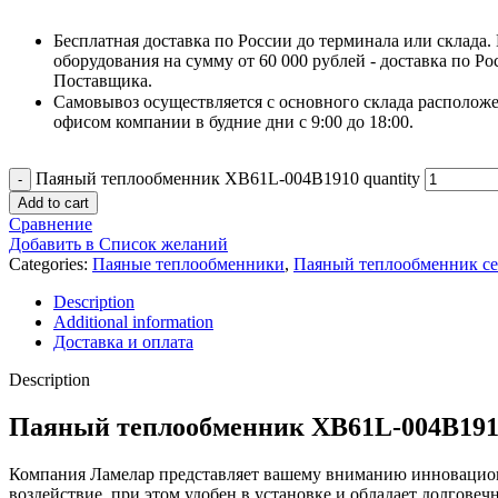
Бесплатная доставка по России до терминала или склада.
оборудования на сумму от 60 000 рублей - доставка по Ро
Поставщика.
Самовывоз осуществляется с основного склада расположе
офисом компании в будние дни с 9:00 до 18:00.
Паяный теплообменник XB61L-004B1910 quantity
Add to cart
Сравнение
Добавить в Список желаний
Categories:
Паяные теплообменники
,
Паяный теплообменник с
Description
Additional information
Доставка и оплата
Description
Паяный теплообменник XB61L-004B19
Компания Ламелар представляет вашему вниманию инновацион
воздействие, при этом удобен в установке и обладает долгов