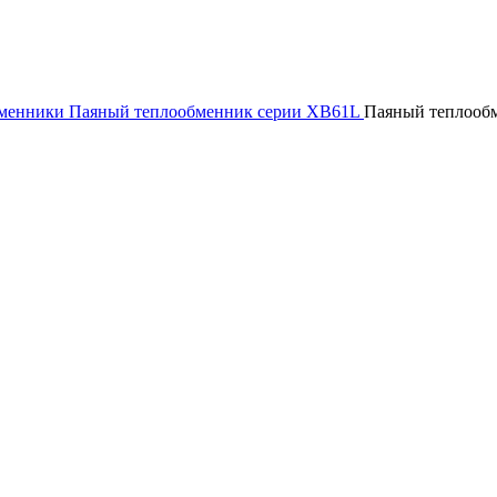
бменники
Паяный теплообменник серии XB61L
Паяный теплооб