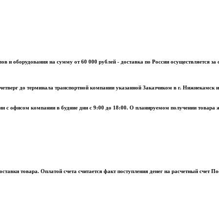
лов и оборудования на сумму от 60 000 рублей - доставка по России осуществляется з
четверг до терминала транспортной компании указанной Заказчиком в г. Нижнекамск
и с офисом компании в будние дни с 9:00 до 18:00. О планируемом получении товара
поставки товара. Оплатой счета считается факт поступления денег на расчетный счет П