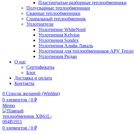
Пластинчатые разборные теплообменники
Полусварные теплообменники
Сварные теплообменники
Спиральный теплообменник
Уплотнители
Уплотнение WhiteNord
Уплотнения Kelvion
Уплотнения Sondex
Уплотнения Альфа Лаваль
Уплотнения для теплообменников APV Тепло
Уплотнения Ридан
О нас
Сертификаты
Блог
Доставка и оплата
Контакты
0
Список желаний (Wishlist)
0
элементов
/
0
₽
Меню
0
элементов
/
0
₽